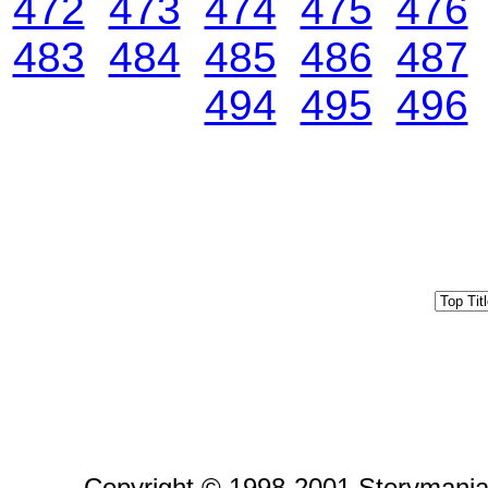
472
473
474
475
476
483
484
485
486
487
494
495
496
Copyright © 1998-2001 Storymania 