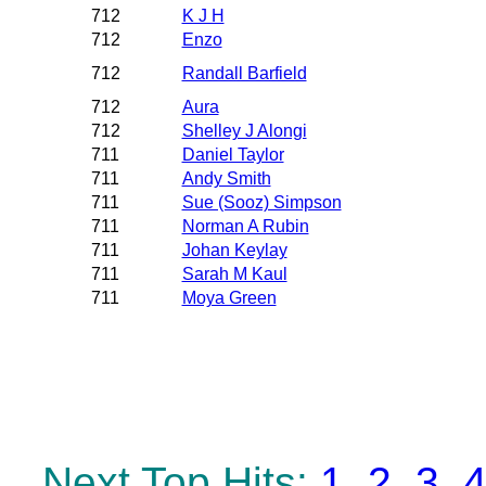
712
K J H
712
Enzo
712
Randall Barfield
712
Aura
712
Shelley J Alongi
711
Daniel Taylor
711
Andy Smith
711
Sue (Sooz) Simpson
711
Norman A Rubin
711
Johan Keylay
711
Sarah M Kaul
711
Moya Green
Next Top Hits:
1
2
3