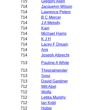
715
Gregory Allen
714
Jacquelyn Wilson
714
Lawrence Peters
714
B C Mercer
714
J A Melody
714
Kain
714
Michael Harris
714
K J H
714
Lacey F Dream
714
Ami
714
Joseph Albrecht
713
Pauline A White
713
Thepratmeister
713
Sooz
713
David Gardiner
712
Milt Abel
712
Wolfa
712
Letitia Murphy
712
Ian Kidd
712
Hobie