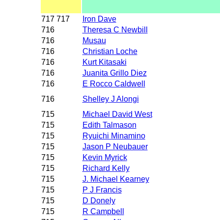
717 717
Iron Dave
716
Theresa C Newbill
716
Musau
716
Christian Loche
716
Kurt Kitasaki
716
Juanita Grillo Diez
716
E Rocco Caldwell
716
Shelley J Alongi
715
Michael David West
715
Edith Talmason
715
Ryuichi Minamino
715
Jason P Neubauer
715
Kevin Myrick
715
Richard Kelly
715
J. Michael Kearney
715
P J Francis
715
D Donely
715
R Campbell