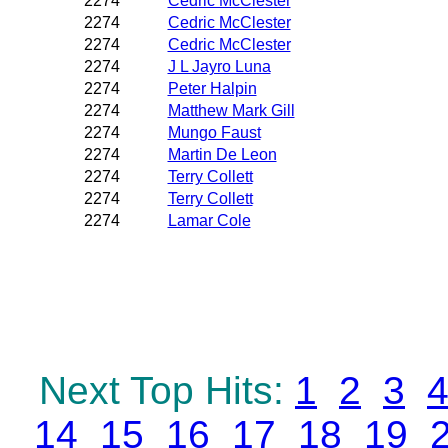
2274
Cedric McClester
2274
Cedric McClester
2274
Cedric McClester
2274
J L Jayro Luna
2274
Peter Halpin
2274
Matthew Mark Gill
2274
Mungo Faust
2274
Martin De Leon
2274
Terry Collett
2274
Terry Collett
2274
Lamar Cole
Next Top Hits:
1
2
3
14
15
16
17
18
19