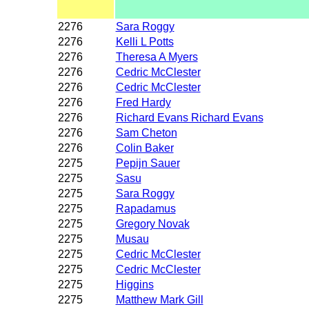
2276
Sara Roggy
2276
Kelli L Potts
2276
Theresa A Myers
2276
Cedric McClester
2276
Cedric McClester
2276
Fred Hardy
2276
Richard Evans Richard Evans
2276
Sam Cheton
2276
Colin Baker
2275
Pepijn Sauer
2275
Sasu
2275
Sara Roggy
2275
Rapadamus
2275
Gregory Novak
2275
Musau
2275
Cedric McClester
2275
Cedric McClester
2275
Higgins
2275
Matthew Mark Gill