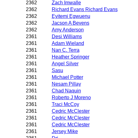
2362
Zach Imwalle
2362
Richard Evans Richard Evans
2362
Eyitemi Egwuenu
2362
Jacson A Bevens
2362
Amy Anderson
2361
Desi Williams
2361
Adam Wieland
2361
Nan C. Terra
2361
Heather Springer
2361
Angel Silver
2361
Sasu
2361
Michael Potter
2361
Nesam Pillay
2361
Chad Naquin
2361
Roberto J Moreno
2361
Traci McCoy
2361
Cedric McClester
2361
Cedric McClester
2361
Cedric McClester
2361
Jersey Mike