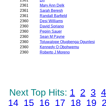
2361
Dri
2361
Mary Ann Delk
2361
Sarah Beresh
2361
Randall Barfield
2360
Desi Williams
2360
David Soriano
2360
Pepijn Sauer
2360
Sean M Payne
2360
Toluwalope Olugbenga Ogunlesi
2360
Kennedy O Obohwemu
2360
Roberto J Moreno
Next Top Hits:
1
2
3
14
15
16
17
18
19