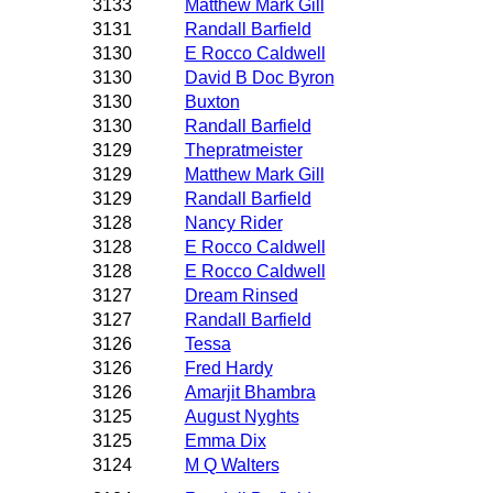
3133
Matthew Mark Gill
3131
Randall Barfield
3130
E Rocco Caldwell
3130
David B Doc Byron
3130
Buxton
3130
Randall Barfield
3129
Thepratmeister
3129
Matthew Mark Gill
3129
Randall Barfield
3128
Nancy Rider
3128
E Rocco Caldwell
3128
E Rocco Caldwell
3127
Dream Rinsed
3127
Randall Barfield
3126
Tessa
3126
Fred Hardy
3126
Amarjit Bhambra
3125
August Nyghts
3125
Emma Dix
3124
M Q Walters