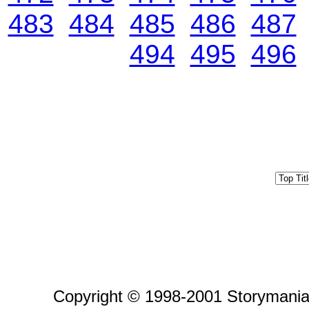
483
484
485
486
487
494
495
496
Copyright © 1998-2001 Storymania 