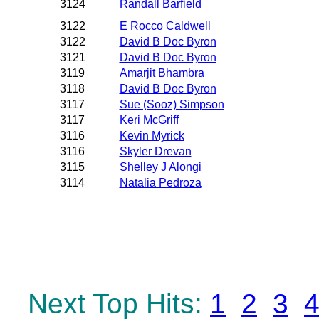
3124
Randall Barfield
3122
E Rocco Caldwell
3122
David B Doc Byron
3121
David B Doc Byron
3119
Amarjit Bhambra
3118
David B Doc Byron
3117
Sue (Sooz) Simpson
3117
Keri McGriff
3116
Kevin Myrick
3116
Skyler Drevan
3115
Shelley J Alongi
3114
Natalia Pedroza
Next Top Hits:
1
2
3