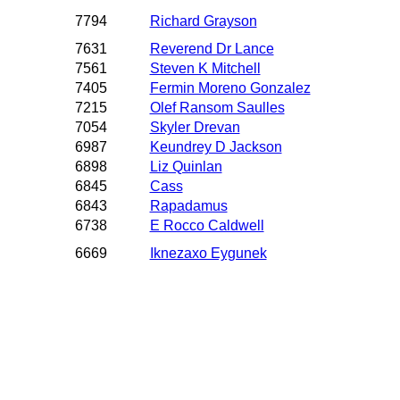
7794
Richard Grayson
7631
Reverend Dr Lance
7561
Steven K Mitchell
7405
Fermin Moreno Gonzalez
7215
Olef Ransom Saulles
7054
Skyler Drevan
6987
Keundrey D Jackson
6898
Liz Quinlan
6845
Cass
6843
Rapadamus
6738
E Rocco Caldwell
6669
Iknezaxo Eygunek