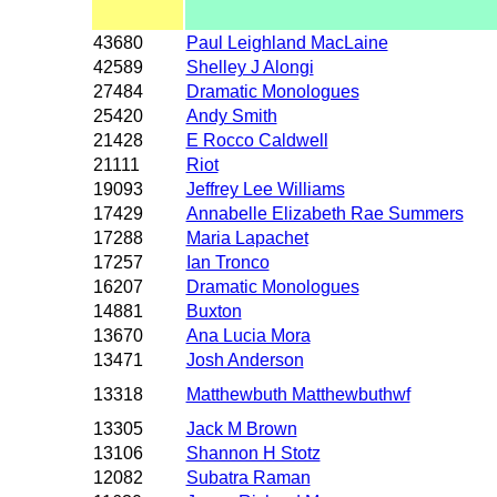
43680
Paul Leighland MacLaine
42589
Shelley J Alongi
27484
Dramatic Monologues
25420
Andy Smith
21428
E Rocco Caldwell
21111
Riot
19093
Jeffrey Lee Williams
17429
Annabelle Elizabeth Rae Summers
17288
Maria Lapachet
17257
Ian Tronco
16207
Dramatic Monologues
14881
Buxton
13670
Ana Lucia Mora
13471
Josh Anderson
13318
Matthewbuth Matthewbuthwf
13305
Jack M Brown
13106
Shannon H Stotz
12082
Subatra Raman