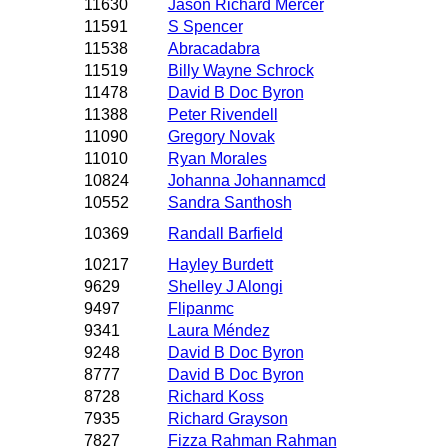
11630
Jason Richard Mercer
11591
S Spencer
11538
Abracadabra
11519
Billy Wayne Schrock
11478
David B Doc Byron
11388
Peter Rivendell
11090
Gregory Novak
11010
Ryan Morales
10824
Johanna Johannamcd
10552
Sandra Santhosh
10369
Randall Barfield
10217
Hayley Burdett
9629
Shelley J Alongi
9497
Flipanmc
9341
Laura Méndez
9248
David B Doc Byron
8777
David B Doc Byron
8728
Richard Koss
7935
Richard Grayson
7827
Fizza Rahman Rahman